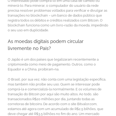
O interessado pode comprá-lo em uma casa de câmbio ou
minerá-lo. Para minerar, o computador do usuário da rede
precisa resolver problemas voltados para verificar e divulgar as
transações no blockchain – um banco de dados público que
registra todos os débitos e créditos realizados com Bitcoin. O
blockchain funciona como um livro-razão da moeda, impedindo
o seu uso em duplicidade.
As moedas digitais podem circular
livremente no País?
O Japão é um dos países que legalizaram recentemente a
criptomoeda como meio de pagamento. Outros, como o
Equador e a China, proibiram-na.
O Brasil, por sua vez, não conta com uma legislação específica,
mas também não proíbe seu uso. Quem se interessar pode
comprá-la e comercializá-la normalmente. E os volumes de
transação do Bitcoin por aqui são muito altos. Ao todo, são
transacionados R$20 milhões por dia, juntando todas as
corretoras de bitcoins. De acordo com o site Bitvalor.com,
estamos até agora com um acumulado de R$2,5 bilhões, que
deve chegar até R$3,5 bilhões no fim do ano. Um mercado