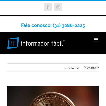
Facebook
Instagram
Fale conosco: (31) 3286-2225
Anterior
Próximo
View
Larger
Image