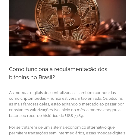
Como funciona a regulamentação dos
bitcoins no Brasil?
As moedas digitais descentralizadas – também conhecidas
como criptomoedas – nunca estiveram tão em alta. Os bitcoins,
as mais famosas delas, estão agitando o mercado ao passar por
constantes valorizações. No início do mês, a moeda chegou a
bater seu recorde histórico de US$ 7.789.
Por se tratarem de um sistema econômico alternativo que
permitem transações sem intermediários, essas moedas digitais