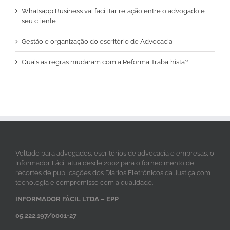
Whatsapp Business vai facilitar relação entre o advogado e
seu cliente
Gestão e organização do escritório de Advocacia
Quais as regras mudaram com a Reforma Trabalhista?
Voltado para advogados, escritórios de advocacia e empresas, o
Informador Fácil atua desde 2002 para o fornecimento de
recortes de publicações dos Diários Eletrônicos da Justiça com
tecnologia e compromisso com a qualidade.
INFORMADOR FÁCIL LTDA – EPP
05.222.197/0001-27